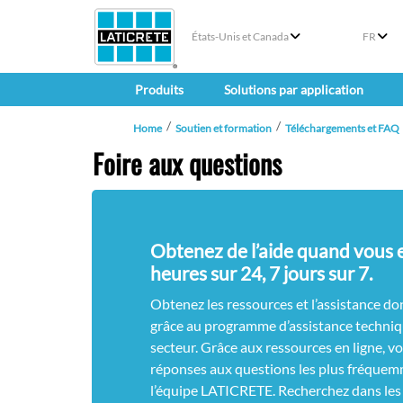
États-Unis et Canada
FR
Produits
Solutions par application
Home
Soutien et formation
Téléchargements et FAQ
Foire aux questions
Obtenez de l’aide quand vous 
heures sur 24, 7 jours sur 7.
Obtenez les ressources et l’assistance do
grâce au programme d’assistance techniq
secteur. Grâce aux ressources en ligne, v
réponses aux questions les plus fréque
l’équipe LATICRETE. Recherchez dans les