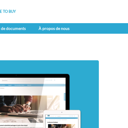
 TO BUY
e de documents
À propos de nous