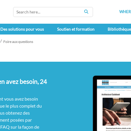
WHERE
SEARCH
Des solutions pour vous
Soutien et formation
Bibliothèqu
Foire aux questions
en avez besoin, 24
nt vous avez besoin
ue le plus complet du
ous obtenez des
mment posées par
 FAQ sur la façon de