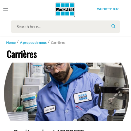
WHERE TO BUY
SEARCH
Home
À propos de nous
Carrières
Carrières