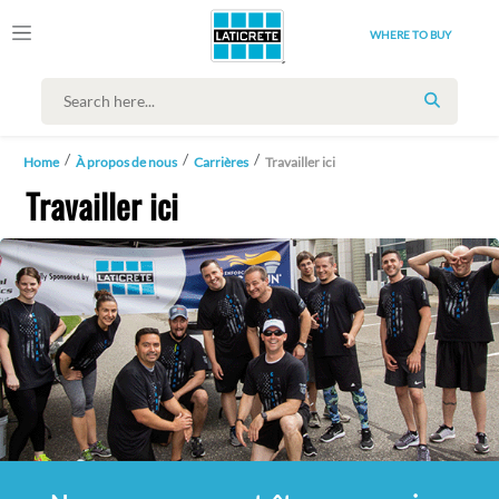
WHERE TO BUY
SEARCH
Home
À propos de nous
Carrières
Travailler ici
Travailler ici