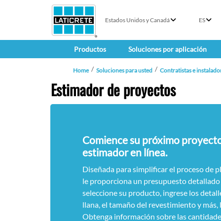
Estados Unidos y Canadá
ES
Productos
Soluciones por aplicación
Home
Soluciones para usted
Contratistas e instalado
Estimador de proyectos
Comience su próximo proyecto 
estimador en línea.
Diseñada para simplificar el proceso de p
le proporciona un presupuesto detallado
seleccione su producto, ingrese los detall
llana, el tamaño del revestimiento y más,
Obtenga información sobre las cantidades