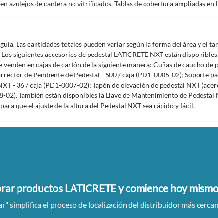
en azulejos de cantera no vitrificados. Tablas de cobertura ampliadas en 
guía. Las cantidades totales pueden variar según la forma del área y el t
. Los siguientes accesorios de pedestal LATICRETE NXT están disponibles
s se venden en cajas de cartón de la siguiente manera: Cuñas de caucho d
rrector de Pendiente de Pedestal - 500 / caja (PD1-0005-02); Soporte par
XT - 36 / caja (PD1-0007-02); Tapón de elevación de pedestal NXT (acero
008-02). También están disponibles la Llave de Mantenimiento de Pedestal
ra que el ajuste de la altura del Pedestal NXT sea rápido y fácil.
rar productos LATICRETE y comience hoy mismo 
 simplifica el proceso de localización del distribuidor más cerca