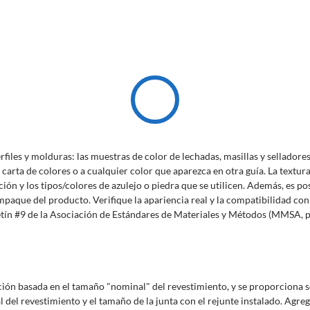
erfiles y molduras: las muestras de color de lechadas, masillas y sellador
a carta de colores o a cualquier color que aparezca en otra guía. La textu
ación y los tipos/colores de azulejo o piedra que se utilicen. Además, es posi
mpaque del producto. Verifique la apariencia real y la compatibilidad con
etín #9 de la Asociación de Estándares de Materiales y Métodos (MMSA, po
ión basada en el tamaño "nominal" del revestimiento, y se proporciona s
al del revestimiento y el tamaño de la junta con el rejunte instalado. Ag