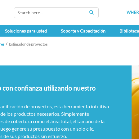
WHERE
SEARCH
Soluciones para usted
Soporte y Capacitación
Bibliotec
res
Estimador de proyectos
con confianza utilizando nuestro
lanificación de proyectos, esta herramienta intuitiva
 de los productos necesarios. Simplemente
es de cobertura como el área total, el tamaño de la
 luego genere su presupuesto con un solo clic.
 de sus productos sin esfuerzo.