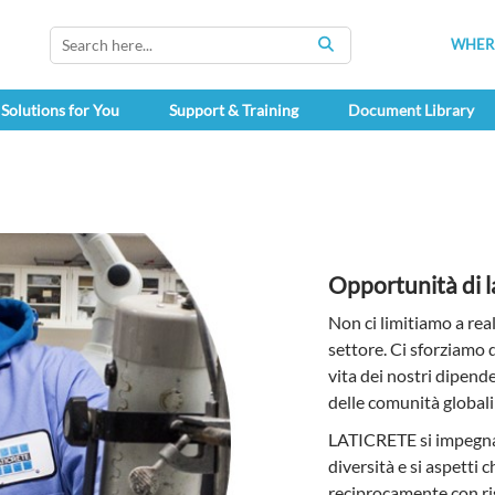
WHERE
SEARCH
Solutions for You
Support & Training
Document Library
Opportunità di 
Non ci limitiamo a real
settore. Ci sforziamo d
vita dei nostri dipenden
delle comunità globali
LATICRETE si impegna 
diversità e si aspetti c
reciprocamente con ri