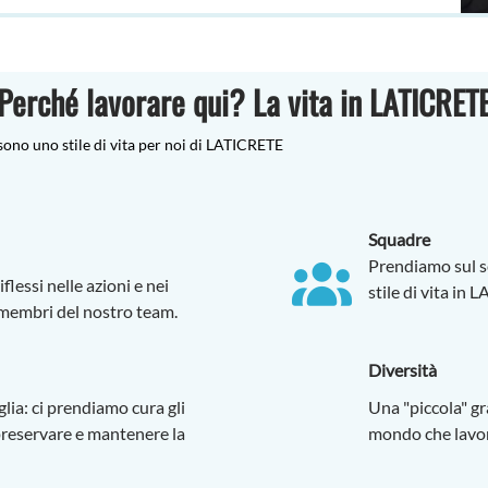
Perché lavorare qui? La vita in LATICRET
 sono uno stile di vita per noi di LATICRETE
Squadre
Prendiamo sul se
iflessi nelle azioni e nei
stile di vita in
membri del nostro team.
Diversità
lia: ci prendiamo cura gli
Una "piccola" gra
i preservare e mantenere la
mondo che lavo