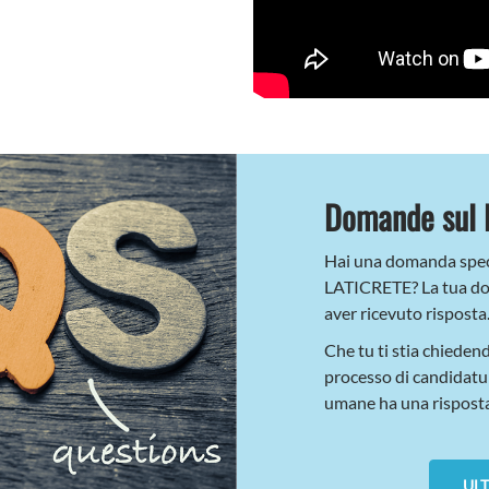
Domande sul 
Hai una domanda speci
LATICRETE? La tua do
aver ricevuto risposta
Che tu ti stia chiedend
processo di candidatura
umane ha una risposta
UL