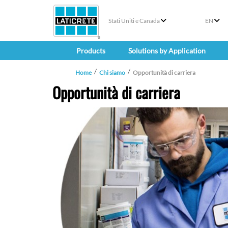
Stati Uniti e Canada
EN
Products
Solutions by Application
Home
Chi siamo
Opportunità di carriera
Opportunità di carriera