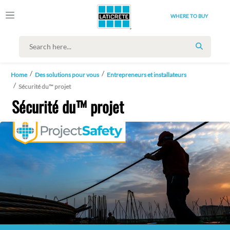
WHERE TO BUY
SEARCH
Home
Des solutions pour vous
Entrepreneurs et installateurs
Sécurité du™ projet
Sécurité du™ projet