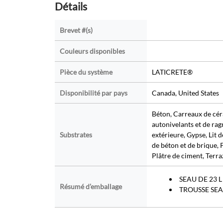
Détails
Brevet #(s)
Couleurs disponibles
Pièce du système
LATICRETE®
Disponibilité par pays
Canada, United States
Béton, Carreaux de cé
autonivelants et de rag
Substrates
extérieure, Gypse, Lit
de béton et de brique,
Plâtre de ciment, Terr
SEAU DE 23 L 
Résumé d’emballage
TROUSSE SEAU