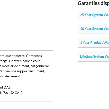
Garanties dis
25 Year System War
10 Year System War
1 Year Product War
ramique et pierre, Composés
Lifetime System War
réage, Contreplaqué à colle
 de mortier de ciment, Maçonnerie
 Panneau de support en ciment,
azzo de ciment
(6 GAL)
 7,6 L (2 GAL)