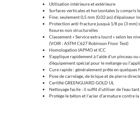
Utilisation intérieure et extérieure
Surfaces verticales et horizontales (y compris l
Fine; seulement 0,5 mm (0.02 po) d’épaisseur l
Protection anti-fracture jusquà 1/8 po (3 mm) su
fissures non structurelles
Classement « Service extra lourd » selon les 
(VOIR : ASTM C627 Robinson Floor Test)
Homologation IAPMO et ICC
S’applique rapidement à l’aide d’un pinceau ou 
d’équipement spécial pour le mélange ou l’appl
Cure rapide : généralement prête en quelques h
Pose de carrelage, de brique et de pierre dire
Certifié GREENGUARD GOLD UL
Nettoyage facile : il suffit d’utiliser de l’eau tant
Protège le béton et l’acier d’armature contre l