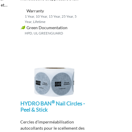
truelle
pour des poses
plus rapides
-
 et
MD
Warranty
procéder à l’essai d’inondation
2
.
1 Year, 10 Year, 15 Year, 25 Year, 5
heures
seulement après le
Year, Lifetime
durcissement
.
Green Documentation
HPD, UL GREENGUARD
®
HYDRO BAN
Nail Circles -
Peel & Stick
C
ercles d’imperméabilisation
autocollants pour le scellement des