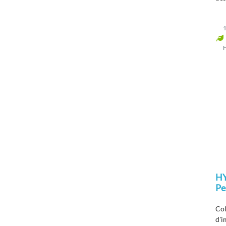
zon
1
H
Pe
Col
d'i