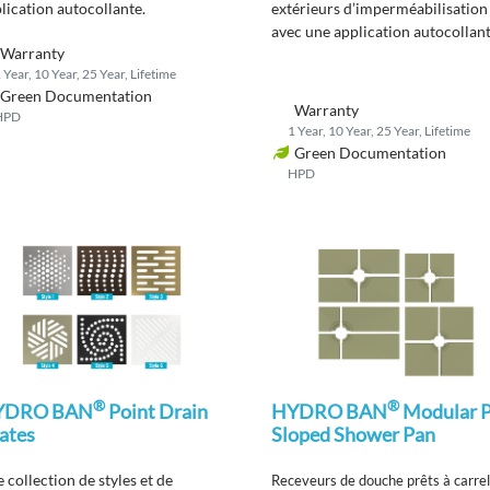
lication autocollante
.
extérieurs d’imperméabilisation
avec une application
autocollan
Warranty
pour une utilisation dans les
 Year, 10 Year, 25 Year, Lifetime
douches et les zones humides.
Green Documentation
Warranty
HPD
1 Year, 10 Year, 25 Year, Lifetime
Green Documentation
HPD
®
®
YDRO BAN
Point Drain
HYDRO BAN
Modular P
ates
Sloped Shower Pan
e
collection
de s
t
yles et de
Receveurs de douche prêts à carrel