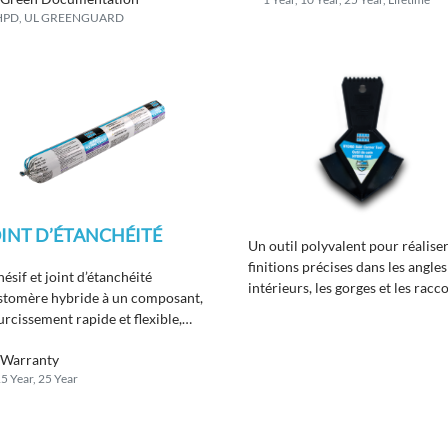
HPD, UL GREENGUARD
INT D’ÉTANCHÉITÉ
Un outil polyvalent pour réalise
finitions précises dans les angles
ésif et joint d’étanchéité
intérieurs, les gorges et les racc
stomère hybride à un composant,
pour une imperméabilisation
urcissement rapide et flexible,
hautement performante.
cialement conçu pour répondre
Warranty
 normes actuelles de
5 Year, 25 Year
struction écologique.