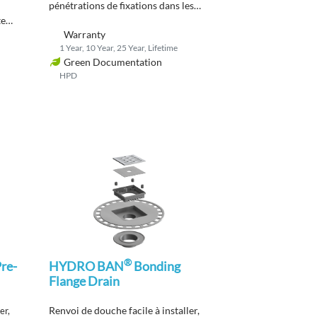
pénétrations de fixations dans les
te
installations
de douche.
Warranty
1 Year, 10 Year, 25 Year, Lifetime
Green Documentation
HPD
®
re-
HYDRO BAN
Bonding
Flange Drain
Renvoi de douche facile à installer,
er,