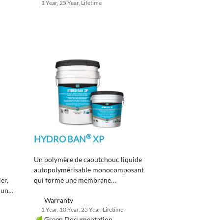
1 Year, 25 Year, Lifetime
collage.
®
HYDRO BAN
XP
Un polymère de caoutchouc liquide
-
autopolymérisable monocomposant
er,
qui forme une membrane
 une
d'étanchéité souple et sans joint.
Warranty
1 Year, 10 Year, 25 Year, Lifetime
Green Documentation