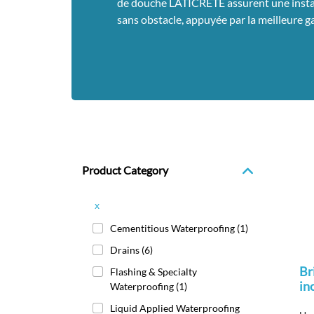
de douche LATICRETE assurent une install
sans obstacle, appuyée par la meilleure ga
Product Category
x
Cementitious Waterproofing
(1)
Drains
(6)
Br
Flashing & Specialty
in
Waterproofing
(1)
Liquid Applied Waterproofing