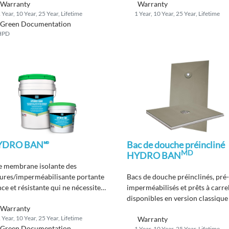
Warranty
Warranty
 Year, 10 Year, 25 Year, Lifetime
1 Year, 10 Year, 25 Year, Lifetime
Green Documentation
HPD
YDRO BAN🅫
Bac de douche préincliné
MD
HYDRO BAN
 membrane isolante des
sures/imperméabilisante portante
Bacs de douche préinclinés, pré
ce et résistante qui ne nécessite
imperméabilisés et prêts à carrel
 l’utilisation d’un tissu sur le
disponibles en version classique
Warranty
rain, dans les angles ou les coins.
pièce.
 Year, 10 Year, 25 Year, Lifetime
Warranty
Green Documentation
1 Year, 10 Year, 25 Year, Lifetime