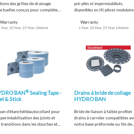
itions des grilles de drainage
pré-pliés et imperméabilisés,
ctuelles​​​​​​​ conçus pour compléter
disponibles en (4) pièces modulaire
projets de douche d'aujourd'hui.
Warranty
Warranty
 Year, 10 Year, 25 Year, Lifetime
1 Year, 10 Year, 25 Year, Lifetime
®
YDRO BAN
Sealing Tape -
Drains à bride de collage
el & Stick
HYDRO BAN
an d’étanchéité
autocollant
pour
Bride de liaison à faible profil
et
mperméabilisation des joints et
drains
à carreler
compatibles av
 transitions
dans les douches et
notre
base préformée ou lits de
 zones humides.
mortier.