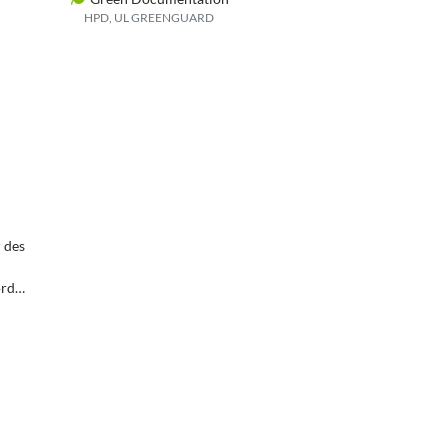
HPD, UL GREENGUARD
r des
ords,