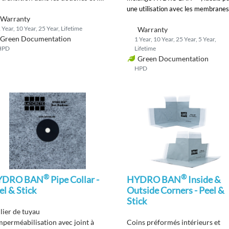
es humides.
une utilisation avec les membranes
Warranty
systèmes de douche HYDRO BAN
 Year, 10 Year, 25 Year, Lifetime
Warranty
Green Documentation
1 Year, 10 Year, 25 Year, 5 Year,
HPD
Lifetime
Green Documentation
HPD
®
®
YDRO BAN
Pipe Collar -
HYDRO BAN
Inside &
el & Stick
Outside Corners - Peel &
Stick
lier de tuyau
mperméabilisation
avec joint
à
Coins préformés
intérieurs et