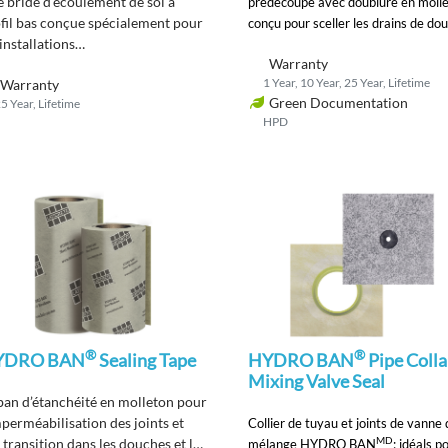
 bride d’écoulement de sol à
prédécoupé avec doublure en molle
fil bas conçue spécialement pour
conçu pour sceller les drains de do
 installations
Warranty
mperméabilisation collées avec
1 Year, 10 Year, 25 Year, Lifetime
Warranty
s membranes
Green Documentation
5 Year, Lifetime
imperméabilisation HYDRO BAN
HPD
tiliser où une bride de drainage en
al est requise par un code.
®
®
YDRO BAN
Sealing Tape
HYDRO BAN
Pipe Colla
Mixing Valve Seal
an d’étanchéité
en molleton pour
mperméabilisation des joints et
Collier de tuyau et joints de vanne
MD
 transition
dans les douches et les
mélange HYDRO BAN
;
idéals p