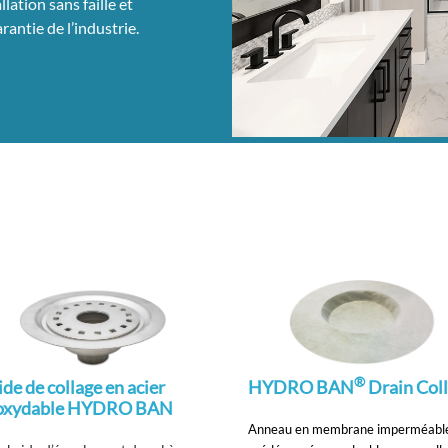
ation sans faille et
rantie de l’industrie.
®
ide de collage en acier
HYDRO BAN
Drain Coll
oxydable HYDRO BAN
Anneau en membrane imperméabl