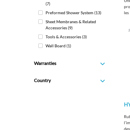
Une
(7)
pro
Preformed Shower System
(13)
les
d’i
Sheet Membranes & Related
de
Accessories
(9)
2
d’
Tools & Accessories
(3)
à u
mét
Wall Board
(1)
Warranties
Country
H
Rub
l’i
des