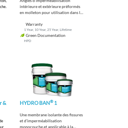
Angles d’imperméabilisation
ton,
intérieure et extérieure
préformés
uche.
en molleton
pour utilisation dans les
douches et les zones humides
.
Warranty
1 Year, 10 Year, 25 Year, Lifetime
Green Documentation
HPD
®
r &
HYDRO BAN
1
Une membrane isolante des fissures
et d’imperméabilisation
 de
monocouche et applicable à la
our