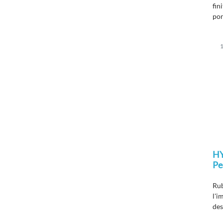
fin
pon
les
1
H
Pe
Rub
l'i
des
les