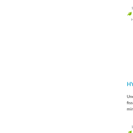
1
H
Une
fis
min
pas
ter
1