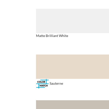
Matte Brilliant White
Sauterne