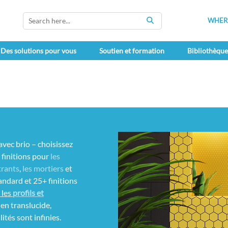
WHERE
SEARCH
Des solutions pour vous
Soutien et formation
Bibliothèqu
avec brio – choisissez
 finitions pour
les
trants
,
les mortiers
et
andard et 25+ finitions
s
les
profils et
 en translucide,
ités sont infinies.