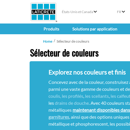
États-Unis et Canada
FR
Produits
Solutions par application
Home
Sélecteur de couleurs
Sélecteur de couleurs
Explorez nos couleurs et finis
Concevez avec de la couleur, construisez 
parmi une vaste gamme de couleurs et de
coulis, les profilés
,
les scellants
,
les calfeu
les
drains de douche
. Avec 40 couleurs st
métalliques
maintenant disponibles dan
garnitures
, ainsi que des options uniques
métallique et phosphorescent, les possibil