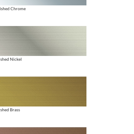
ished Chrome
shed Nickel
shed Brass