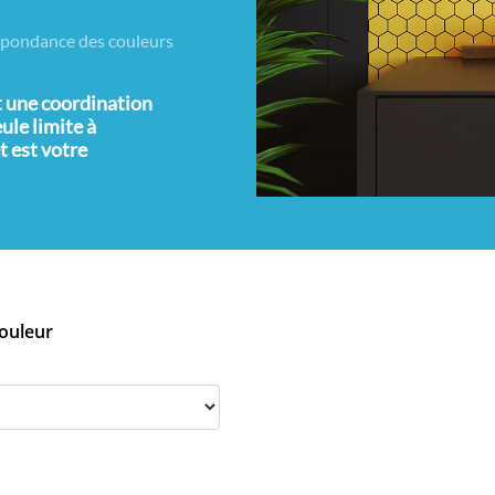
spondance des couleurs
nt une coordination
ule limite à
t est votre
couleur