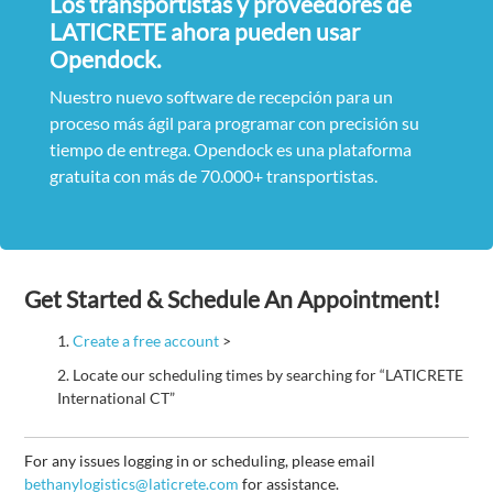
Los transportistas y proveedores de
LATICRETE ahora pueden usar
Opendock.
Nuestro nuevo software de recepción para un
proceso más ágil para programar con precisión su
tiempo de entrega. Opendock es una plataforma
gratuita con más de 70.000+ transportistas.
Get Started & Schedule An Appointment!
Create a free account
>
Locate our scheduling times by searching for “LATICRETE
International CT”
For any issues logging in or scheduling, please email
bethanylogistics@laticrete.com
for assistance.