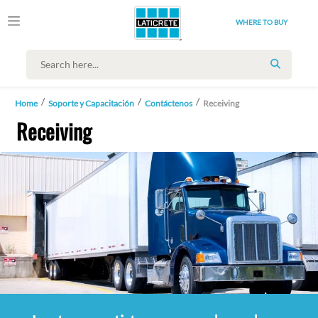
WHERE TO BUY
SEARCH
Home
Soporte y Capacitación
Contáctenos
Receiving
Receiving