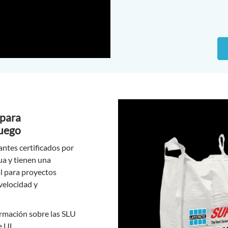
 para
fuego
ntes certificados por
ua y tienen una
al para proyectos
velocidad y
ormación sobre las SLU
de UL.