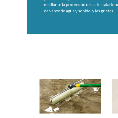
mediante la protección de las instalacion
de vapor de agua y sonido, y las grietas.