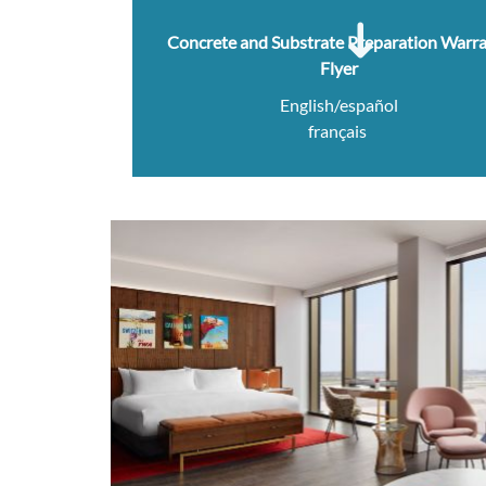
Concrete and Substrate Preparation Warr
Flyer
English/español
français