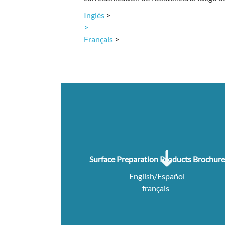
Inglés
>
>
Français
>
Surface Preparation Products Brochure
English/Español
français