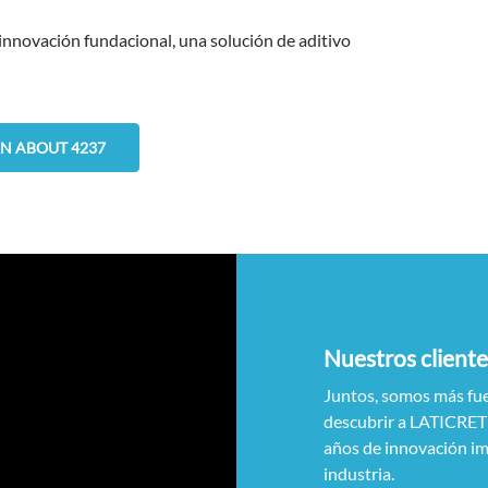
nnovación fundacional, una solución de aditivo
N ABOUT 4237
Nuestros cliente
Juntos, somos más fue
descubrir a LATICRETE
años de innovación im
industria.