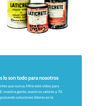
s lo son todo para nosotros
rtes que nunca. Mire este video para
: nuestra gente, nuestros valores y 70
pulsando soluciones líderes en la