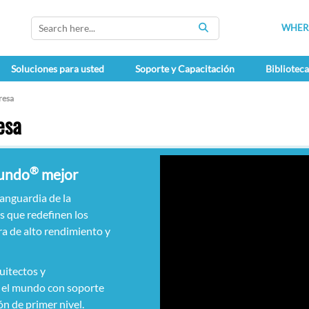
WHERE
SEARCH
Soluciones para usted
Soporte y Capacitación
Bibliotec
resa
esa
®
mundo
mejor
anguardia de la
s que redefinen los
ra de alto rendimiento y
uitectos y
o el mundo con soporte
ón de primer nivel.