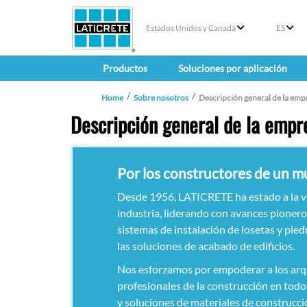
Estados Unidos y Canadá
ES
Productos
Soluciones por aplicación
Home
Sobre nosotros
Descripción general de la emp
Descripción general de la empr
Por los constructores de un 
Desde 1956, LATICRETE ha estado a la v
industria, liderando con avances pionero
sistemas de instalación de losetas y pied
las soluciones de acabado de edificios.
Nos esforzamos por empoderar a los arq
profesionales de la construcción en tod
y soluciones de materiales de construcci