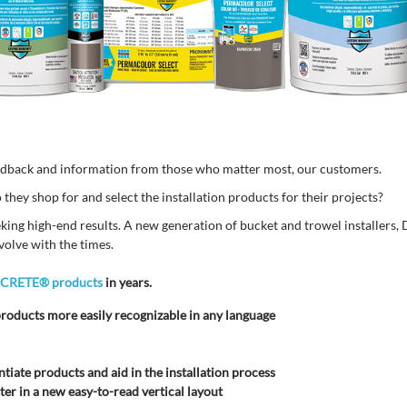
edback and information from those who matter most, our customers.
hey shop for and select the installation products for their projects?
eking high-end results. A new generation of bucket and trowel installers, 
volve with the times.
ICRETE® products
in years.
roducts more easily recognizable in any language
ntiate products and aid in the installation process
er in a new easy-to-read vertical layout