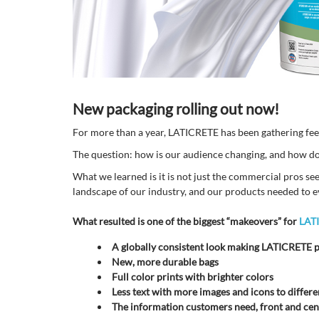
New packaging rolling out now!
For more than a year, LATICRETE has been gathering fe
The question: how is our audience changing, and how do t
What we learned is it is not just the commercial pros se
landscape of our industry, and our products needed to e
What resulted is one of the biggest “makeovers” for
LAT
A globally consistent look making LATICRETE p
New, more durable bags
Full color prints with brighter colors
Less text with more images and icons to differe
The information customers need, front and cent