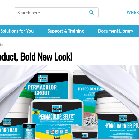
WHERE
SEARCH
Solutions for You
Support & Training
Document Library
es
duct, Bold New Look!