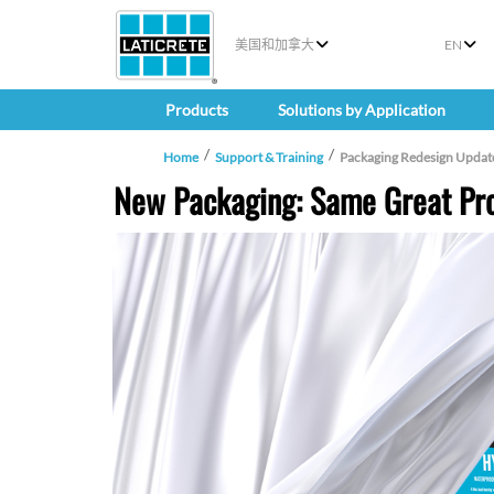
美国和加拿大
EN
Products
Solutions by Application
Home
Support & Training
Packaging Redesign Updat
New Packaging: Same Great Pro