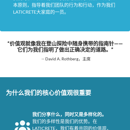
本原则，指导着我们团队的行为和行动，作为我们
LATICRETE大家庭的一员。
“价值观就像我在登山探险中随身携带的指南针——
它们为我们指明了做出正确决定的道路。”
-- David A. Rothberg，主席
为什么我们的核心价值观很重要
我们分享什么，同时又是多样化的。
我们的多样性是我们的优势。在
LATICRETE，我们有着共同的价值观，