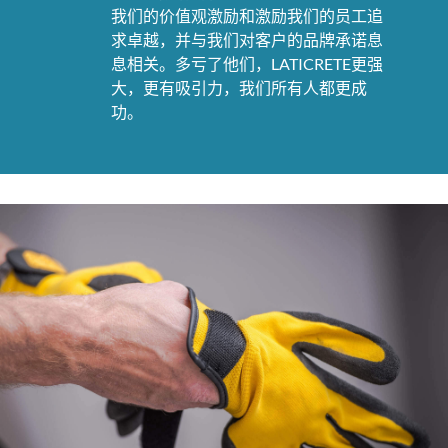
我们的价值观激励和激励我们的员工追
求卓越，并与我们对客户的品牌承诺息
息相关。多亏了他们，LATICRETE更强
大，更有吸引力，我们所有人都更成
功。