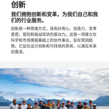
创新
我们拥抱创新和变革，为我们自己和我
们的行业服务。
创新是一种思维方式，具有好奇心、创造力、变革
意愿、冒险和挑战现状的驱动力。这是一项建立在
科学和市场情报基础上的协作事业，旨在预测趋
势。它旨在设计创新和可持续的系统，以满足未来
的需求。