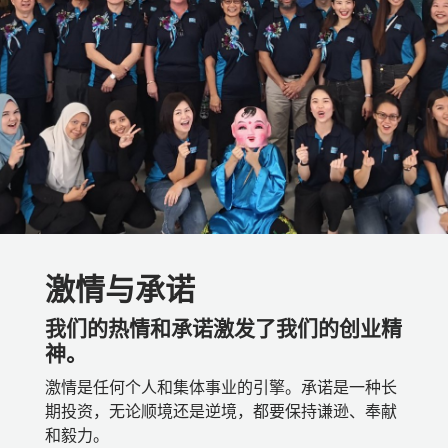
激情与承诺
我们的热情和承诺激发了我们的创业精
神。
激情是任何个人和集体事业的引擎。承诺是一种长
期投资，无论顺境还是逆境，都要保持谦逊、奉献
和毅力。