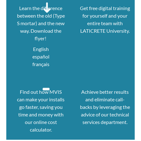
Learn the difference
Get free digital training
between the old (Type
for yourself and your
S mortar) and the new
entire team with
way. Download the
LATICRETE University.
flyer!
English
español
français
Find out how MVIS
Achieve better results
can make your installs
and eliminate call-
go faster, saving you
backs by leveraging the
time and money with
advice of our technical
our online cost
services department.
calculator.