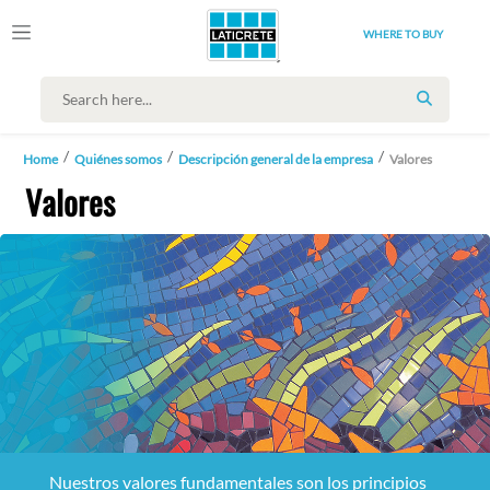
WHERE TO BUY
SEARCH
Home
Quiénes somos
Descripción general de la empresa
Valores
Valores
Nuestros valores fundamentales son los principios