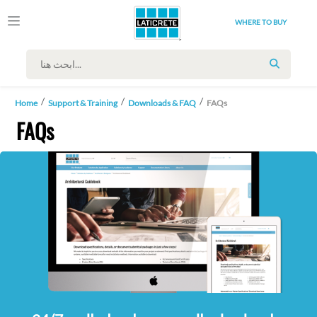
WHERE TO BUY
SEARCH
Home
Support & Training
Downloads & FAQ
FAQs
FAQs