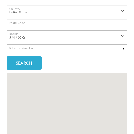
Country
Postal Code
Radius
Select Product Line
SEARCH