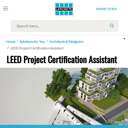
WHERE TO BUY
SEARCH
Home
Solutions for You
Architects & Designers
LEED Project Certification Assistant
LEED Project Certification Assistant